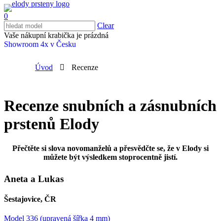
0
Clear
Vaše nákupní krabička je prázdná
Showroom 4x v Česku
Úvod
Recenze
Recenze snubních a zásnubních
prstenů Elody
Přečtěte si slova novomanželů a přesvědčte se, že v Elody si
můžete být výsledkem stoprocentně jistí.
Aneta a Lukas
Šestajovice, ČR
Model 336 (upravená šířka 4 mm)