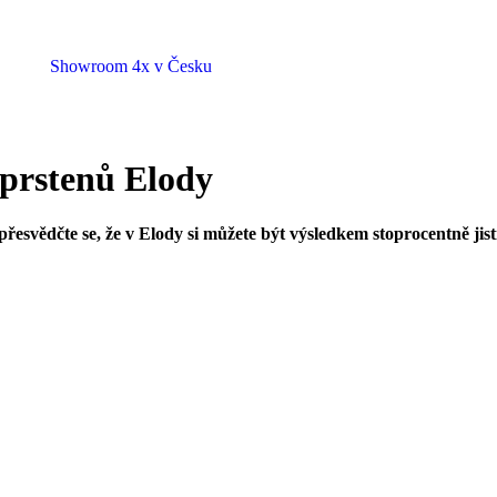
Showroom 4x v Česku
 prstenů Elody
přesvědčte se, že v Elody si můžete být výsledkem stoprocentně jist
ás cena, kvalita a precizní zpracování. Prsteny jsou opravdu nádherné 
jeme.