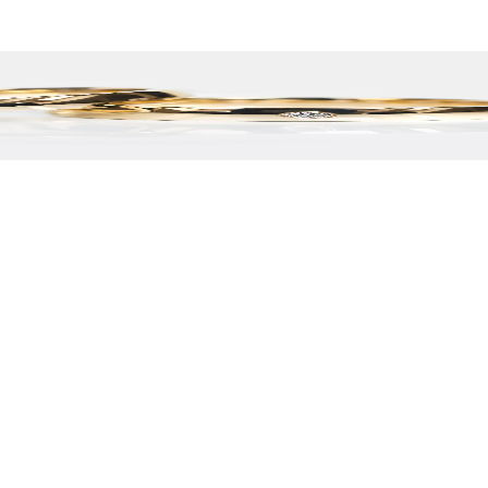
, že jsou opravdu nádherné. Přístup všech zúčastněných byl skvělý - 
ných velikostí. Vše jsme si mohli vyzkoušet a detailně prohlédnout. Op