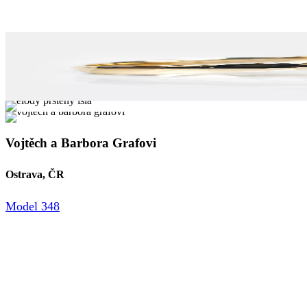
Vojtěch a Barbora Grafovi
Ostrava, ČR
Model 348
Nedávno nám přišly naše snubní prstýnky a mohu konstatovat
setkání, ukázali nám velké množství typů prstenů včetně růz
Velice děkujeme!!