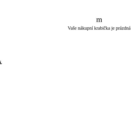
Vaše nákupní krabička je prázdná
í.
a přesně podle našich