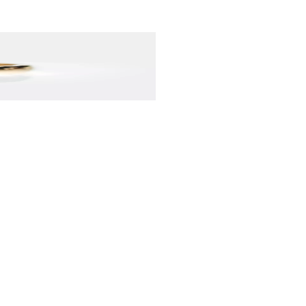
dohodli si s námi osobní
ravdu skvělý přístup.