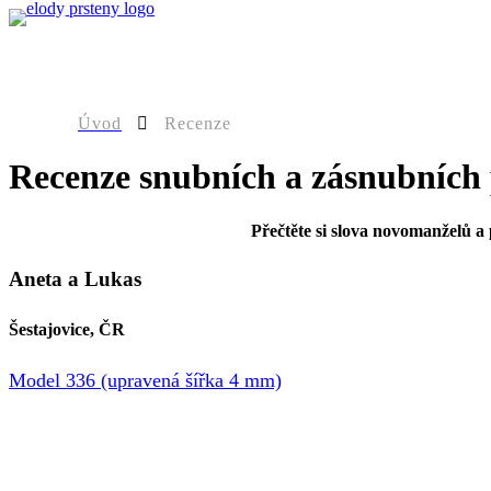
0
Úvod
Recenze
Recenze snubních a zásnubních
Přečtěte si slova novomanželů a 
Aneta a Lukas
Šestajovice, ČR
Model 336 (upravená šířka 4 mm)
Elody prsteny pro nás byly od začátku jasnou volbou. Těší n
přání. Proto je doporučujeme všem, kteří stále váhají. Děku